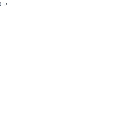
) -->