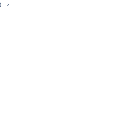
) -->