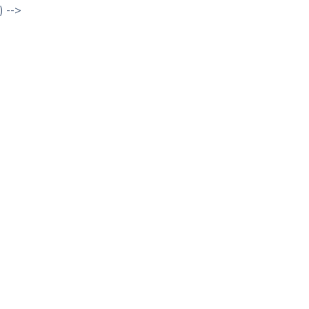
) -->